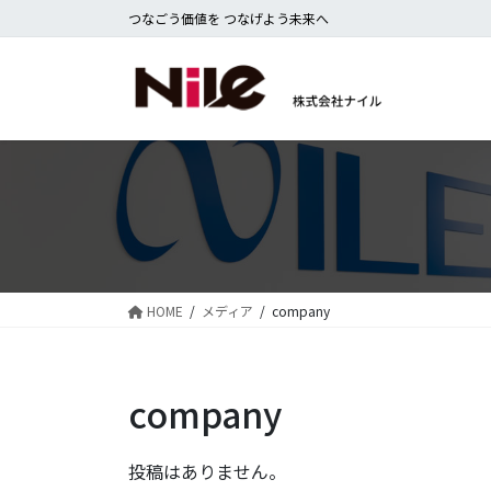
コ
ナ
つなごう価値を つなげよう未来へ
ン
ビ
テ
ゲ
ン
ー
ツ
シ
に
ョ
移
ン
動
に
移
動
HOME
メディア
company
company
投稿はありません。