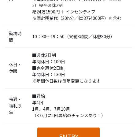
2）完全週休2制
給24万1500円 ＋ インセンティブ
※固定残業代（20h分／律 3万4000円）を含む
勤務時
10：30～19：50（実働8時間／休憩80分）
間
■週休2日制
年間休日：100日
休日・
■完全週休2日制
休暇
年間休日：130日
※年間休日数は毎年変更になります
■昇給
待遇・
年4回
福利厚
1月、4月、7月10月
生
（3カ月に1回昇給のチャンスあり！）
ENTRY