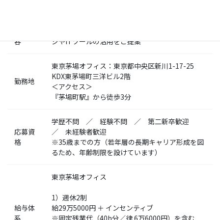
正社員
態
業務内
ＩＴ・ネットワーク商材の法人営業⇒ホームペー
容
ジやITツールの活用をご提案
東京茅場オフィス：東京都中央区新川1-17-25
KDX東茅場町三洋ビル2階
勤務地
＜アクセス＞
『茅場町駅』から徒歩3分
学歴不問 ／ 経験不問 ／ 第二新卒歓迎
応募資
／ 未経験者歓迎
格
※35歳までの方（若年層の長期キャリア形成を図
るため、年齢制限を設けています）
東京茅場オフィス
1）週休2制
給与体
給29万5000円 ＋ インセンティブ
系
※固定残業代（40h分／律 6万6000円）を含む