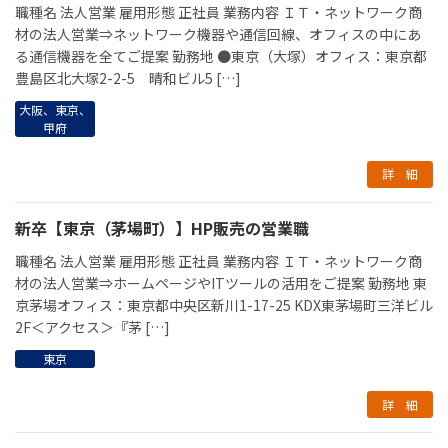
職種名 法人営業 雇用形態 正社員 業務内容 ＩＴ・ネットワーク商
材の法人営業⇒ネットワーク機器や通信回線、オフィスの中にあ
る通信機器を全てご提案 勤務地 ●東京（大塚）オフィス：東京都
豊島区北大塚2-2-5 晴和ビル5 […]
大阪
、
東京
、
甲府
詳 細
新卒【東京（茅場町）】HP販売の営業職
職種名 法人営業 雇用形態 正社員 業務内容 ＩＴ・ネットワーク商
材の法人営業⇒ホームページやITツールの活用をご提案 勤務地 東
京茅場オフィス：東京都中央区新川1-17-25 KDX東茅場町三洋ビル
2F＜アクセス＞『茅 […]
東京
詳 細