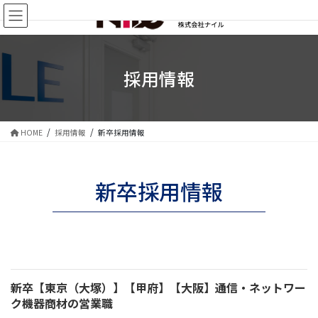
コ
ナ
ン
ビ
テ
ゲ
ン
ー
ツ
シ
採用情報
に
ョ
移
ン
動
に
移
HOME
採用情報
新卒採用情報
動
新卒採用情報
新卒【東京（大塚）】【甲府】【大阪】通信・ネットワー
ク機器商材の営業職